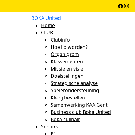
BOKA United
Home
CLUB
Clubinfo
Hoe lid worden?
Organigram
Klassementen
Missie en visie
Doelstellingen
Strategische analyse
Spelerondersteuning
Kledij bestellen
Samenwerking KAA Gent
Business club Boka United
Boka culinair
Seniors
P1